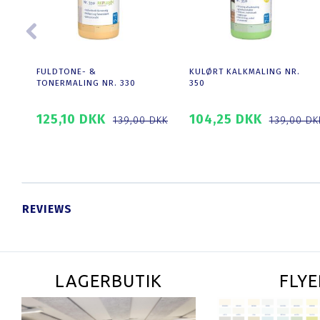
FULDTONE- &
KULØRT KALKMALING NR.
TONERMALING NR. 330
350
125,10 DKK
104,25 DKK
139,00 DKK
139,00 DK
ET
SE PRODUKTET
SE PRODUKTET
REVIEWS
LAGERBUTIK
FLYE