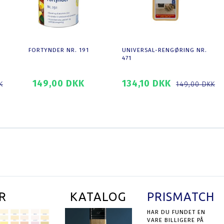
FORTYNDER NR. 191
UNIVERSAL-RENGØRING NR.
471
149,00 DKK
134,10 DKK
K
149,00 DKK
SE PRODUKTET
SE PRODUKTET
R
KATALOG
PRISMATCH
HAR DU FUNDET EN
VARE BILLIGERE PÅ