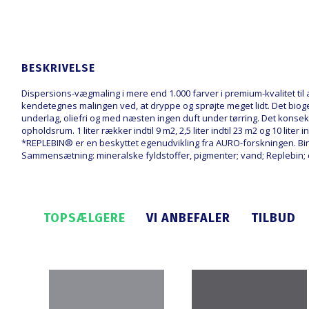
BESKRIVELSE
Dispersions-vægmaling i mere end 1.000 farver i premium-kvalitet ti
kendetegnes malingen ved, at dryppe og sprøjte meget lidt. Det bi
underlag, oliefri og med næsten ingen duft under tørring. Det konsek
opholdsrum. 1 liter rækker indtil 9 m2, 2,5 liter indtil 23 m2 og 10 l
*REPLEBIN® er en beskyttet egenudvikling fra AURO-forskningen. Bi
Sammensætning: mineralske fyldstoffer, pigmenter; vand; Replebin; cel
TOPSÆLGERE
VI ANBEFALER
TILBUD