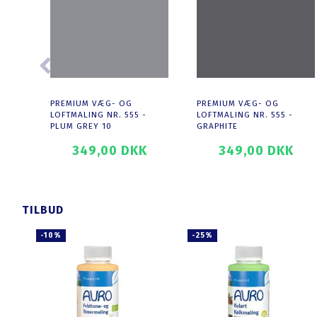
PREMIUM VÆG- OG
PREMIUM VÆG- OG
LOFTMALING NR. 555 -
LOFTMALING NR. 555 -
PLUM GREY 10
GRAPHITE
349,00 DKK
349,00 DKK
T
SE PRODUKTET
SE PRODUKTET
TILBUD
-10%
-25%