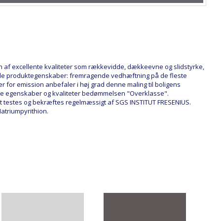
en af excellente kvaliteter som rækkevidde, dækkeevne og slidstyrke,
elle produktegenskaber: fremragende vedhæftning på de fleste
r for emission anbefaler i høj grad denne maling til boligens
ekniske egenskaber og kvaliteter bedømmelsen "Overklasse".
t testes og bekræftes regelmæssigt af SGS INSTITUT FRESENIUS.
Natriumpyrithion.