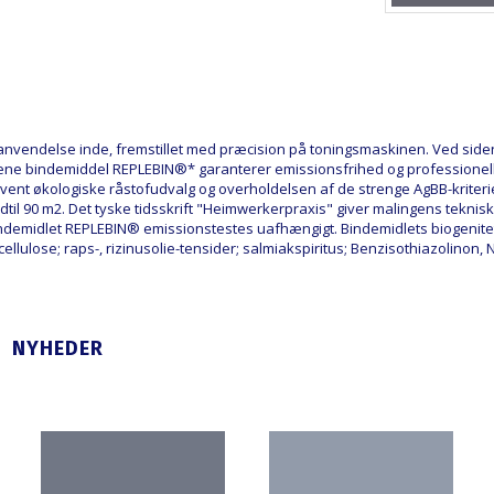
l anvendelse inde, fremstillet med præcision på toningsmaskinen. Ved sid
ogene bindemiddel REPLEBIN®* garanterer emissionsfrihed og profession
vent økologiske råstofudvalg og overholdelsen af de strenge AgBB-kriterie
iter indtil 90 m2. Det tyske tidsskrift "Heimwerkerpraxis" giver malingens t
ndemidlet REPLEBIN® emissionstestes uafhængigt. Bindemidlets biogenite
lulose; raps-, rizinusolie-tensider; salmiakspiritus; Benzisothiazolinon, 
NYHEDER