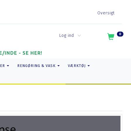
Oversigt
0
Log ind
/INDE - SE HER!
ER
RENGØRING & VASK
VÆRKTØJ