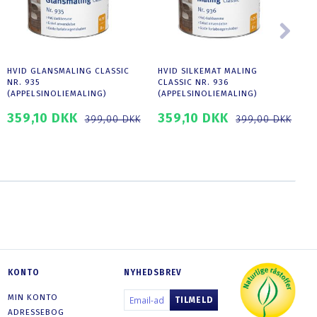
HVID GLANSMALING CLASSIC
HVID SILKEMAT MALING
NR. 935
CLASSIC NR. 936
(APPELSINOLIEMALING)
(APPELSINOLIEMALING)
359,10 DKK
359,10 DKK
1
399,00 DKK
399,00 DKK
SE PRODUKTET
SE PRODUKTET
KONTO
NYHEDSBREV
EMAIL-
MIN KONTO
TILMELD
ADRESSE
ADRESSEBOG