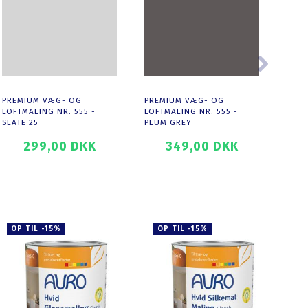
PREMIUM VÆG- OG
PREMIUM VÆG- OG
PREM
LOFTMALING NR. 555 -
LOFTMALING NR. 555 -
LOFT
SLATE 25
PLUM GREY
PLUM
299,00 DKK
349,00 DKK
SE PRODUKTET
SE PRODUKTET
OP TIL -15%
OP TIL -15%