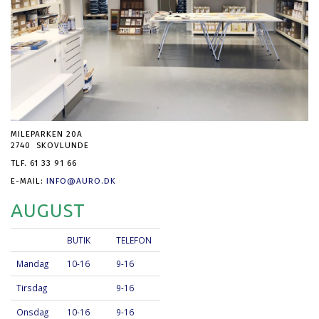
MILEPARKEN 20A
2740 SKOVLUNDE
TLF. 61 33 91 66
E-MAIL:
INFO@AURO.DK
AUGUST
BUTIK
TELEFON
Mandag
10-16
9-16
Tirsdag
9-16
Onsdag
10-16
9-16