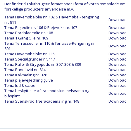
Her finder du slutbrugerinformationer i form af vores temablade om
forskellige produkters anvendelse m.v.
Tema Havemøbelolie nr. 102 & Havemøbel-Rengøring
Download
nr. 811
Tema Plejeolie nr. 106 & Plejevoks nr. 107
Download
Tema Bordpladeolie nr. 108
Download
Tema 1 Gang Olie nr. 109
Download
Tema Terrasseolie nr. 110 & Terrasse-Rengøring nr.
Download
801
Tema Havemøbelolie nr. 115
Download
Tema Specialgrunder nr. 117
Download
Tema Rulle- & Strygepuds nr. 307, 308 & 309
Download
Tema Panelhvid nr. 814
Download
Tema Kalkmaling nr. 326
Download
Tema plejevejledning gulve
Download
Tema lud & sæbe
Download
Tema beskyttelse af træ mod skimmelsvamp og
Download
blåsplint
Tema Svenskrød Træfacademaling nr. 148
Download