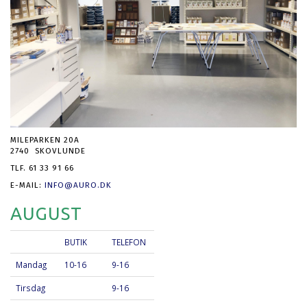
MILEPARKEN 20A
2740 SKOVLUNDE
TLF. 61 33 91 66
E-MAIL:
INFO@AURO.DK
AUGUST
BUTIK
TELEFON
Mandag
10-16
9-16
Tirsdag
9-16