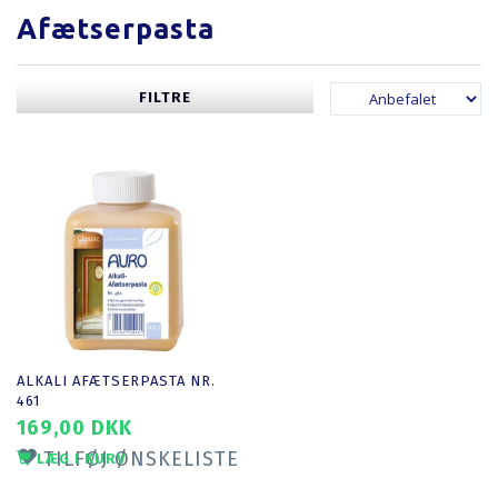
Afætserpasta
FILTRE
ALKALI AFÆTSERPASTA NR.
461
169,00 DKK
TILFØJ ØNSKELISTE
LÆG I KURV