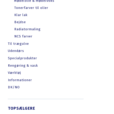
Møbelolie & møbelvoks
Tonerfarver til olier
Klar lak
Bejdse
Radiatormaling
NCS farver
Til trægulve
Udendørs
Specialprodukter
Rengøring & vask
Værktøj
Informationer
DK/NO
TOPSÆLGERE