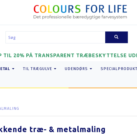
P TIL 20% PÅ TRANSPARENT TRÆBESKYTTELSE UDE
METAL
TIL TRÆGULVE
UDENDØRS
SPECIALPRODUK
ALMALING
kende træ- & metalmaling