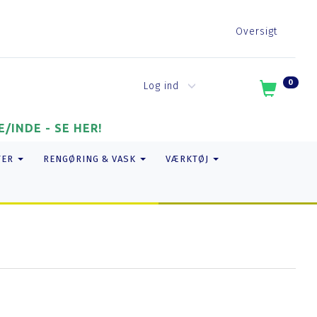
Oversigt
0
Log ind
/INDE - SE HER!
TER
RENGØRING & VASK
VÆRKTØJ