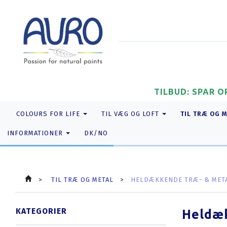
TILBUD: SPAR O
TIL TRÆ OG 
COLOURS FOR LIFE
TIL VÆG OG LOFT
INFORMATIONER
DK/NO
TIL TRÆ OG METAL
HELDÆKKENDE TRÆ- & MET
KATEGORIER
Heldæk