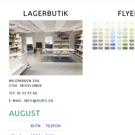
LAGERBUTIK
FLYE
MILEPARKEN 20A
2740 SKOVLUNDE
TLF. 61 33 91 66
E-MAIL:
INFO@AURO.DK
AUGUST
BUTIK
TELEFON