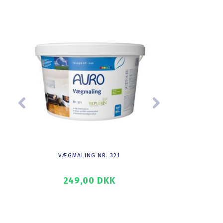
VÆGMALING NR. 321
DYBDEG
249,00 DKK
28
SE PRODUKTET
SE PROD