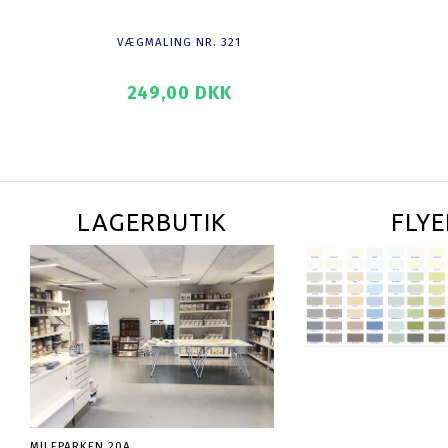
VÆGMALING NR. 321
DYBDEG
249,00 DKK
28
SE PRODUKTET
SE PROD
LAGERBUTIK
FLYE
MILEPARKEN 20A