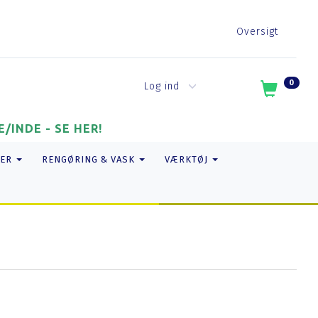
Oversigt
0
Log ind
/INDE - SE HER!
ER
RENGØRING & VASK
VÆRKTØJ