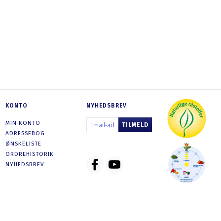
PROFESSIONEL SILIKATMALING NR. 303
COLOURS FOR LI
799,00 DKK
21
SE PRODUKTET
SE PRODU
KONTO
NYHEDSBREV
EMAIL-
MIN KONTO
TILMELD
ADRESSE
ADRESSEBOG
ØNSKELISTE
ORDREHISTORIK
NYHEDSBREV