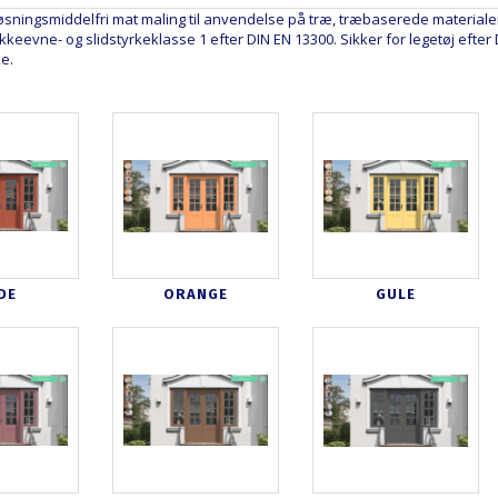
øsningsmiddelfri mat maling til anvendelse på træ, træbaserede materialer
keevne- og slidstyrkeklasse 1 efter DIN EN 13300. Sikker for legetøj efter D
e.
DE
ORANGE
GULE