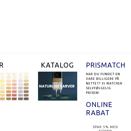
RUNDER NR. 301
PROFESSIONEL INDESPARTEL NR. 338
9,00 DKK
99,00 DKK
UKTET
SE PRODUKTET
R
KATALOG
PRISMATCH
HAR DU FUNDET EN
VARE BILLIGERE PÅ
NETTET? VI MATCHER
SELVFØLGELIG
PRISEN!
ONLINE
RABAT
SPAR 5% MED
KODEN