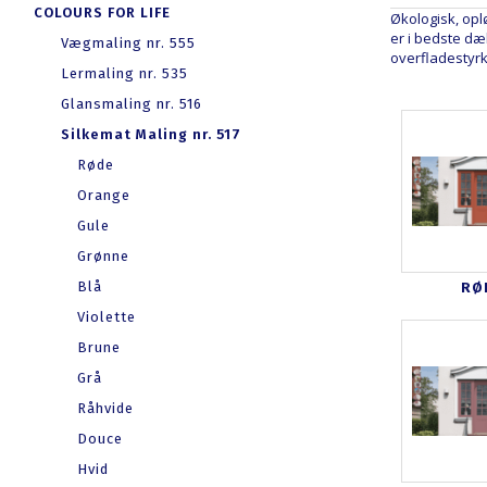
COLOURS FOR LIFE
Økologisk, opl
er i bedste dæk
Vægmaling nr. 555
overfladestyrk
Lermaling nr. 535
Glansmaling nr. 516
Silkemat Maling nr. 517
Røde
Orange
Gule
Grønne
Blå
RØ
Violette
Brune
Grå
Råhvide
Douce
Hvid