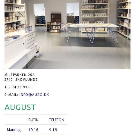
MILEPARKEN 20A
2740 SKOVLUNDE
TLF. 61 33 91 66
E-MAIL:
INFO@AURO.DK
AUGUST
BUTIK
TELEFON
Mandag
10-16
9-16