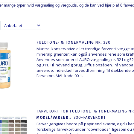
r mange typer hvid vægmaling og vægpuds, og de kan ved hjælp af 8 farvede ful
FULDTONE- & TONERMALING NR. 330
Muntre, konservative eller trendige farver til vægge af
mineralpigmenter: kan også anvendes rene som kraft
Anvendes som toner til AURO vægmaling nr. 321 og 524
og 311. Til indvendig brug. Diffusionsåben. På vandbasis
anvende. Individuel farveudformning. Til dækkende o
Farvekort
. MAL-kode 00-1.
FARVEKORT FOR FULDTONE- & TONERMALING NR
MODEL/VARENR.:
330-FARVEKORT
Farver gengives bedre på papir end skærm, og du kan
forskellige farvekort under "downloads", ligesom du ka