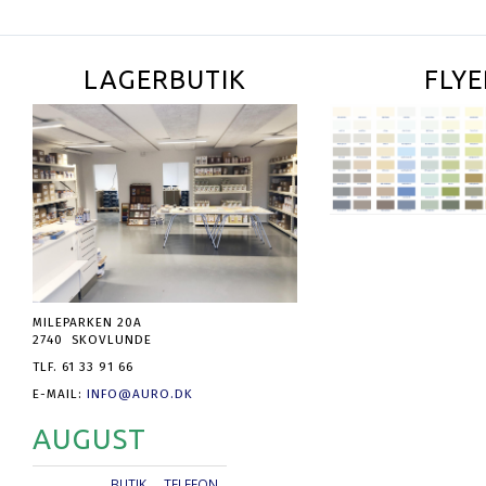
LAGERBUTIK
FLYE
MILEPARKEN 20A
2740 SKOVLUNDE
TLF. 61 33 91 66
E-MAIL:
INFO@AURO.DK
AUGUST
BUTIK
TELEFON