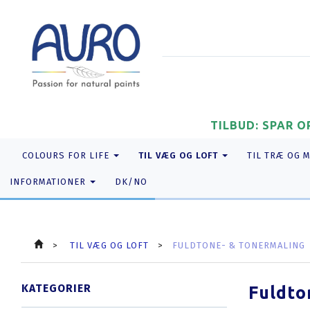
TILBUD: SPAR O
TIL VÆG OG LOFT
COLOURS FOR LIFE
TIL TRÆ OG 
INFORMATIONER
DK/NO
TIL VÆG OG LOFT
FULDTONE- & TONERMALING
KATEGORIER
Fuldto