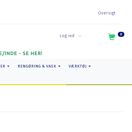
Oversigt
0
Log ind
/INDE - SE HER!
TER
RENGØRING & VASK
VÆRKTØJ