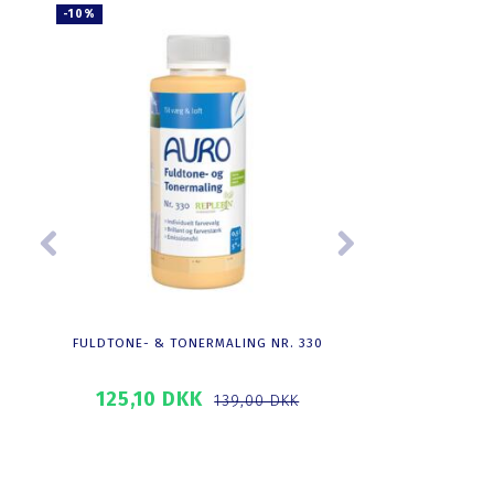
-10%
FULDTONE- & TONERMALING NR. 330
FARVEKORT FOR
TONERMALING N
125,10 DKK
2
139,00 DKK
LÆG I KURV