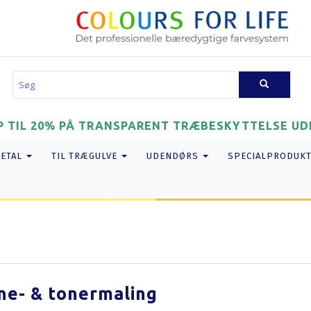
P TIL 20% PÅ TRANSPARENT TRÆBESKYTTELSE UDE
METAL
TIL TRÆGULVE
UDENDØRS
SPECIALPRODUK
ne- & tonermaling