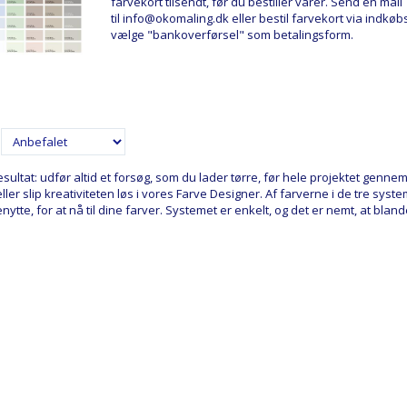
farvekort tilsendt, før du bestiller varer. Send en mail
til
info@okomaling.dk
eller bestil farvekort via indkø
vælge "bankoverførsel" som betalingsform.
resultat: udfør altid et forsøg, som du lader tørre, før hele projektet gen
ller slip kreativiteten løs i vores Farve Designer. Af farverne i de tre sy
nytte, for at nå til dine farver. Systemet er enkelt, og det er nemt, at bl