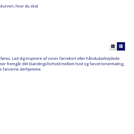
bskurven, hvor du skal
nemføres. Lad dig inspirere af vores farvekort eller håndudarbejdede
stemer fremgår dét blandingsforhold mellem hvid og farvet tonermaling,
ande farverne derhjemme.