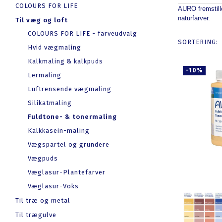
COLOURS FOR LIFE
AURO fremstille
naturfarver.
Til væg og loft
COLOURS FOR LIFE - farveudvalg
SORTERING:
Hvid vægmaling
Kalkmaling & kalkpuds
-10%
Lermaling
Luftrensende vægmaling
Silikatmaling
Fuldtone- & tonermaling
Kalkkasein-maling
Vægspartel og grundere
Vægpuds
Væglasur-Plantefarver
Væglasur-Voks
Til træ og metal
Til trægulve