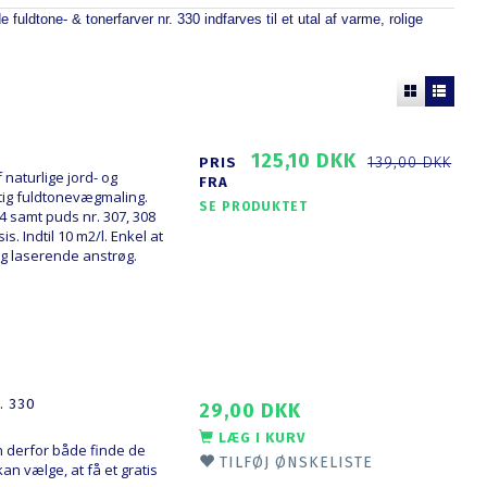
dtone- & tonerfarver nr. 330 indfarves til et utal af varme, rolige
125,10 DKK
139,00 DKK
PRIS
 naturlige jord- og
FRA
ig fuldtonevægmaling.
SE PRODUKTET
 samt puds nr. 307, 308
. Indtil 10 m2/l. Enkel at
g laserende anstrøg.
. 330
29,00 DKK
LÆG I KURV
 derfor både finde de
TILFØJ ØNSKELISTE
n vælge, at få et gratis