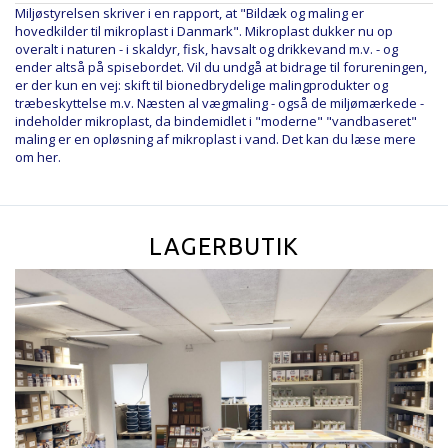
Miljøstyrelsen skriver i en rapport, at "Bildæk og maling er
hovedkilder til mikroplast i Danmark"
. Mikroplast dukker nu op
overalt i naturen - i skaldyr, fisk, havsalt og drikkevand m.v. - og
ender altså på spisebordet. Vil du undgå at bidrage til forureningen,
er der kun en vej: skift til bionedbrydelige malingprodukter og
træbeskyttelse m.v. Næsten al vægmaling - også de miljømærkede -
indeholder mikroplast, da bindemidlet i "moderne" "vandbaseret"
maling er en opløsning af mikroplast i vand.
Det kan du læse mere
om her
.
LAGERBUTIK