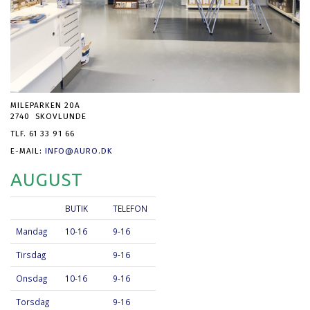
MILEPARKEN 20A
2740 SKOVLUNDE
TLF. 61 33 91 66
E-MAIL:
INFO@AURO.DK
AUGUST
BUTIK
TELEFON
Mandag
10-16
9-16
Tirsdag
9-16
Onsdag
10-16
9-16
Torsdag
9-16