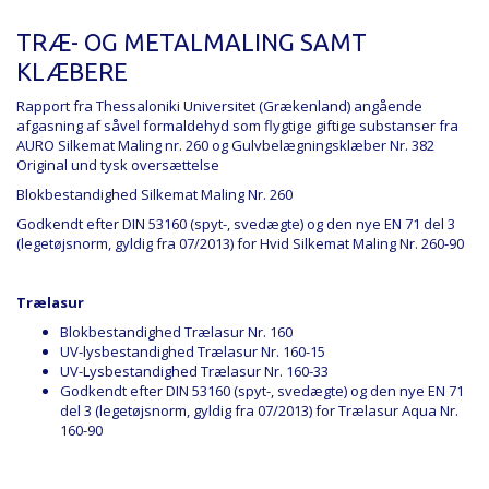
TRÆ- OG METALMALING SAMT
KLÆBERE
Rapport fra Thessaloniki Universitet
(Grækenland) angående
afgasning af såvel formaldehyd som flygtige giftige substanser fra
AURO Silkemat Maling nr. 260 og Gulvbelægningsklæber Nr. 382
Original und tysk oversættelse
Blokbestandighed Silkemat Maling Nr. 260
Godkendt efter DIN 53160 (spyt-, svedægte) og den nye EN 71 del 3
(legetøjsnorm, gyldig fra 07/2013) for
Hvid Silkemat Maling Nr. 260-90
Trælasur
Blokbestandighed Trælasur Nr. 160
UV-lysbestandighed Trælasur Nr. 160-15
UV-Lysbestandighed Trælasur Nr. 160-33
Godkendt efter DIN 53160 (spyt-, svedægte) og den nye EN 71
del 3 (legetøjsnorm, gyldig fra 07/2013) for
Trælasur Aqua Nr.
160-90