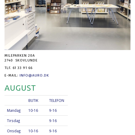
MILEPARKEN 20A
2740 SKOVLUNDE
TLF. 61 33 91 66
E-MAIL:
INFO@AURO.DK
AUGUST
BUTIK
TELEFON
Mandag
10-16
9-16
Tirsdag
9-16
Onsdag
10-16
9-16