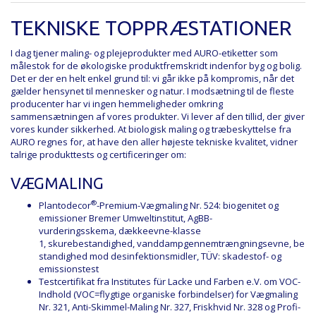
TEKNISKE TOPPRÆSTATIONER
I dag tjener maling- og plejeprodukter med AURO-etiketter som
målestok for de økologiske produktfremskridt indenfor byg og bolig.
Det er der en helt enkel grund til: vi går ikke på kompromis, når det
gælder hensynet til mennesker og natur. I modsætning til de fleste
producenter har vi ingen hemmeligheder omkring
sammensætningen af vores produkter. Vi lever af den tillid, der giver
vores kunder sikkerhed. At biologisk maling og træbeskyttelse fra
AURO regnes for, at have den aller højeste tekniske kvalitet, vidner
talrige produkttests og certificeringer om:
VÆGMALING
®
Plantodecor
-Premium-Vægmaling Nr. 524:
biogenitet og
emissioner Bremer Umweltinstitut
,
AgBB-
vurderingsskema
,
dækkeevne-klasse
1
,
skurebestandighed
,
vanddampgennemtrængningsevne
,
be
standighed mod desinfektionsmidler
,
TÜV: skadestof- og
emissionstest
Testcertifikat fra Institutes für Lacke und Farben e.V. om VOC-
Indhold (VOC=flygtige organiske forbindelser) for
Vægmaling
Nr. 321
,
Anti-Skimmel-Maling Nr. 327
,
Friskhvid Nr. 328
og
Profi-