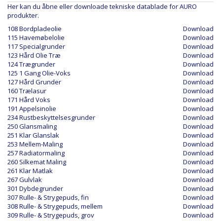
Her kan du åbne eller downloade tekniske datablade for AURO
produkter.
108 Bordpladeolie
Download
115 Havemøbelolie
Download
117 Specialgrunder
Download
123 Hård Olie Træ
Download
124 Trægrunder
Download
125 1 Gang Olie-Voks
Download
127 Hård Grunder
Download
160 Trælasur
Download
171 Hård Voks
Download
191 Appelsinolie
Download
234 Rustbeskyttelsesgrunder
Download
250 Glansmaling
Download
251 Klar Glanslak
Download
253 Mellem-Maling
Download
257 Radiatormaling
Download
260 Silkemat Maling
Download
261 Klar Matlak
Download
267 Gulvlak
Download
301 Dybdegrunder
Download
307 Rulle- & Strygepuds, fin
Download
308 Rulle- & Strygepuds, mellem
Download
309 Rulle- & Strygepuds, grov
Download