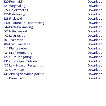
320 Rumhvid
Download
321 Vægmaling
Download
322 Objektmaling
Download
326 Kalkmaling
Download
328 Friskhvid
Download
330 Fuldtone- & Tonermaling
Download
344 Profi-Kalkmaling
Download
401 Nåletræslud
Download
402 Løvtræslud
Download
403 Træsæbe
Download
404 Hvid Træsæbe
Download
411 Plantesæbe
Download
421 Kraft-Rengøring
Download
427 Gulv-Rengøring
Download
431 Gulvpleje-Emulsion
Download
435 Lak- & Lasur Rengøring
Download
437 Gulv-Pleje
Download
441 Arvengeist Møbelpolitur
Download
814 Panelhvid
Download