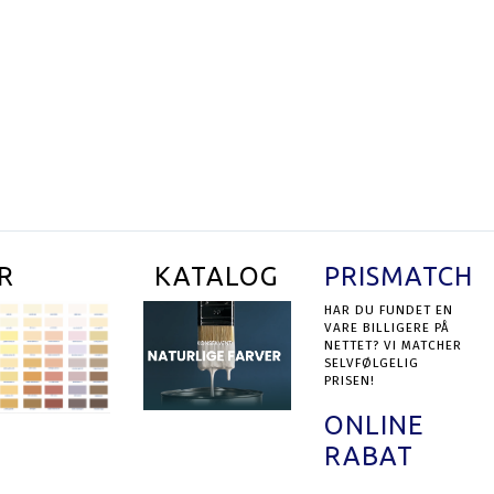
RUNDER NR. 301
PROFESSIONEL INDESPARTEL NR. 338
9,00 DKK
99,00 DKK
UKTET
SE PRODUKTET
R
KATALOG
PRISMATCH
HAR DU FUNDET EN
VARE BILLIGERE PÅ
NETTET? VI MATCHER
SELVFØLGELIG
PRISEN!
ONLINE
RABAT