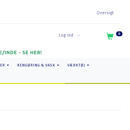
Oversigt
0
Log ind
/INDE - SE HER!
ER
RENGØRING & VASK
VÆRKTØJ