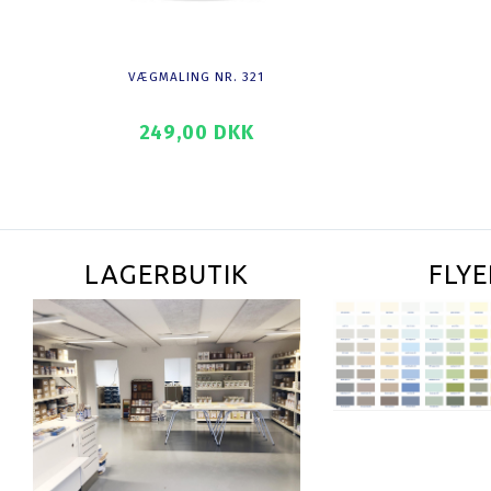
VÆGMALING NR. 321
DYBDEG
249,00 DKK
28
SE PRODUKTET
SE PROD
LAGERBUTIK
FLYE