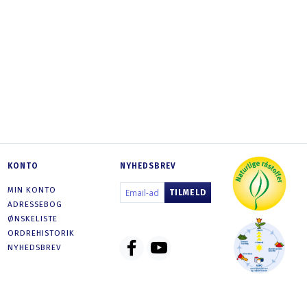
PROFESSIONEL SILIKATMALING NR. 303
COLOURS FOR LI
799,00 DKK
21
SE PRODUKTET
SE PRODU
KONTO
NYHEDSBREV
EMAIL-
MIN KONTO
TILMELD
ADRESSE
ADRESSEBOG
ØNSKELISTE
ORDREHISTORIK
NYHEDSBREV