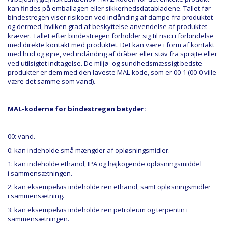
kan findes på emballagen eller sikkerhedsdatabladene. Tallet før
bindestregen viser risikoen ved indånding af dampe fra produktet
og dermed, hvilken grad af beskyttelse anvendelse af produktet
kræver. Tallet efter bindestregen forholder sig til risici i forbindelse
med direkte kontakt med produktet. Det kan være i form af kontakt
med hud og øjne, ved indånding af dråber eller støv fra sprøjte eller
ved utilsigtet indtagelse. De miljø- og sundhedsmæssigt bedste
produkter er dem med den laveste MAL-kode, som er 00-1 (00-0 ville
være det samme som vand).
MAL-koderne
før
bindestregen betyder:
00: vand.
0: kan indeholde små mængder af opløsningsmidler.
1: kan indeholde ethanol, IPA og højkogende opløsningsmiddel
i sammensætningen.
2: kan eksempelvis indeholde ren ethanol, samt opløsningsmidler
i sammensætning.
3: kan eksempelvis indeholde ren petroleum og terpentin i
sammensætningen.