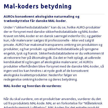
Mal-koders betydning
AUROs konsekvent økologiske naturmaling og
træbeskyttelse får danske MAL-koder.
Under \"sikkerhedsdatablade\" kan du se, hvilke AURO-produkter
der er forsynet med danske sikkerhedsdatablade og MAL-koder.
Kravet om MAL-koder er en dansk særregel indenfor EU, og gælder
kun, når malervarer sælges til professionelle - ikke ved salg til
private. AURO har maksimal transparens omkring sin produktion og
produkter, og har produkt- og sikkerhedsdatablade på sprogene
engelsk, tysk og fransk. Sikkerhedsdatabladene er du velkommen til
at rekvirere her på Økomaling.dk. Da det er helt oplagt, at udbrede
kendskabet til og brugen af økologiske malervarer, vil AUROs
produkter efterhånden blive forsynet med de danske MAL-koder, så
ingen ved lov kan hindres i at nyde godt af de konsekvent
økologiske kvalitetsprodukter. Nedenfor følger en
redegørelse omkring koderne og deres betydning.
MAL-koder og hvordan de vurderes:
Når du skal vurdere, om et produkt bør anvendes, vurderer du det
ud fra produktets MAL-kode. MAL er en forkortelse for ”Måleteknisk
Arbejdshygiejnisk Luftbehov”. MAL-koden for det enkelte produkt