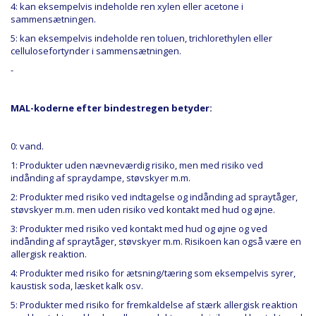
4: kan eksempelvis indeholde ren xylen eller acetone i
sammensætningen.
5: kan eksempelvis indeholde ren toluen, trichlorethylen eller
cellulosefortynder i sammensætningen.
-
MAL-koderne
efter
bindestregen betyder:
0: vand.
1: Produkter uden nævneværdig risiko, men med risiko ved
indånding af spraydampe, støvskyer m.m.
2: Produkter med risiko ved indtagelse og indånding ad spraytåger,
støvskyer m.m. men uden risiko ved kontakt med hud og øjne.
3: Produkter med risiko ved kontakt med hud og øjne og ved
indånding af spraytåger, støvskyer m.m. Risikoen kan også være en
allergisk reaktion.
4: Produkter med risiko for ætsning/tæring som eksempelvis syrer,
kaustisk soda, læsket kalk osv.
5: Produkter med risiko for fremkaldelse af stærk allergisk reaktion