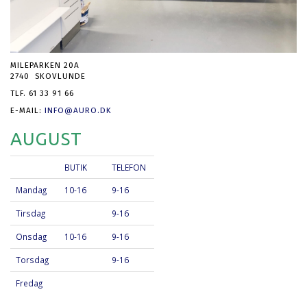
MILEPARKEN 20A
2740 SKOVLUNDE
TLF. 61 33 91 66
E-MAIL:
INFO@AURO.DK
AUGUST
BUTIK
TELEFON
Mandag
10-16
9-16
Tirsdag
9-16
Onsdag
10-16
9-16
Torsdag
9-16
Fredag