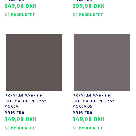
349,00 DKK
299,00 DKK
SE PRODUKTET
SE PRODUKTET
PREMIUM VÆG- OG
PREMIUM VÆG- OG
LOFTMALING NR. 555 -
LOFTMALING NR. 555 -
MOCCA
MOCCA 05
PRIS FRA
PRIS FRA
349,00 DKK
349,00 DKK
SE PRODUKTET
SE PRODUKTET