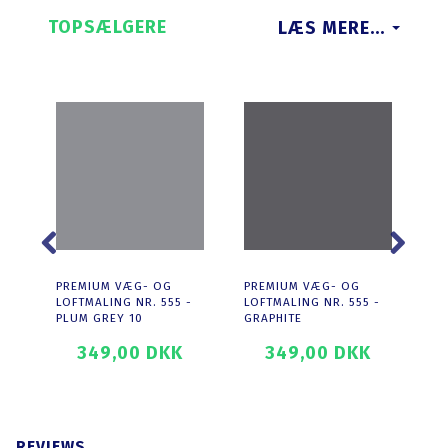
TOPSÆLGERE
LÆS MERE...
PREMIUM VÆG- OG
PREMIUM VÆG- OG
PR
LOFTMALING NR. 555 -
LOFTMALING NR. 555 -
LO
PLUM GREY 10
GRAPHITE
BL
349,00 DKK
349,00 DKK
T
SE PRODUKTET
SE PRODUKTET
REVIEWS