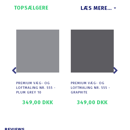
TOPSÆLGERE
LÆS MERE...
PREMIUM VÆG- OG
PREMIUM VÆG- OG
PR
LOFTMALING NR. 555 -
LOFTMALING NR. 555 -
LO
PLUM GREY 10
GRAPHITE
BL
349,00 DKK
349,00 DKK
T
SE PRODUKTET
SE PRODUKTET
REVIEWS