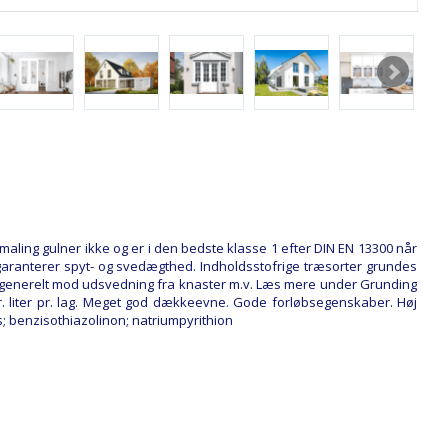
aling gulner ikke og er i den bedste klasse 1 efter DIN EN 13300 når
 garanterer spyt- og svedægthed. Indholdsstofrige træsorter grundes
generelt mod udsvedning fra knaster m.v. Læs mere under Grunding
pr. liter pr. lag. Meget god dækkeevne. Gode forløbsegenskaber. Høj
itus; benzisothiazolinon; natriumpyrithion