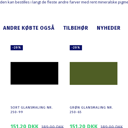
den kan bestilles i langt de fleste andre farver med rent mineralske pigm
ANDRE KØBTE OGSÅ
TILBEHØR
NYHEDER
-20%
-20%
SORT GLANSMALING NR.
GRØN GLANSMALING NR.
250-99
250-65
151,20 DKK
151,20 DKK
189,00 DKK
189,00 DKK