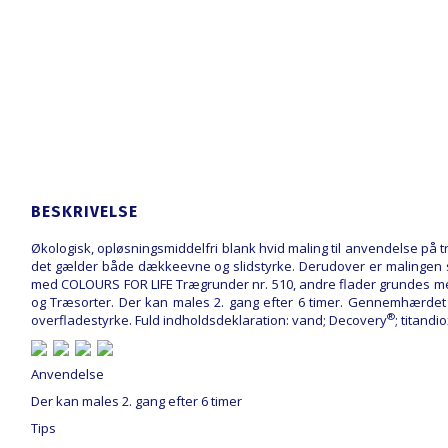
BESKRIVELSE
Økologisk, opløsningsmiddelfri blank hvid maling til anvendelse på 
det gælder både dækkeevne og slidstyrke. Derudover er malingen sik
med COLOURS FOR LIFE Trægrunder nr. 510, andre flader grundes m
og Træsorter. Der kan males 2. gang efter 6 timer. Gennemhærdet ef
®
overfladestyrke. Fuld indholdsdeklaration: vand; Decovery
; titandi
Anvendelse
Der kan males 2. gang efter 6 timer
Tips