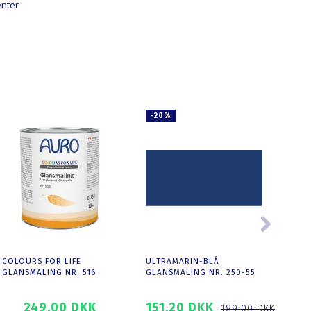
enter
-20%
-20
COLOURS FOR LIFE
ULTRAMARIN-BLÅ
SORT
GLANSMALING NR. 516
GLANSMALING NR. 250-55
NR. 
249,00 DKK
151,20 DKK
151
189,00 DKK