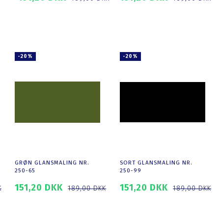
SE PRODUKTET
SE PRODUKTET
-20%
-20%
GRØN GLANSMALING NR.
SORT GLANSMALING NR.
250-65
250-99
151,20 DKK
151,20 DKK
K
189,00 DKK
189,00 DKK
LÆG I KURV