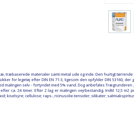
træ, træbaserede materialer samt metal ude og inde. Den hurtigt tørrende m
ker for legetøj efter DIN EN 71-3, ligesom den opfylder DIN 53160, der
ed malingen selv - fortyndet med 5% vand. Dog anbefales Trægrunderen 
ter ca. 24 timer. Efter 2 lag er malingen vejrbestandig. Indtil 12,5 m2 
oxid; kiselsyre; cellulose; raps-, ricinusolie-tensider; silikater; salmiakspir