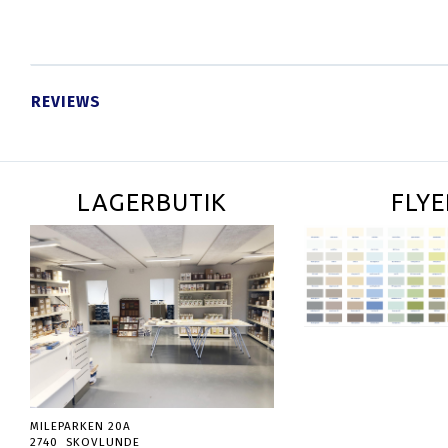
ET
SE PRODUKTET
SE PRODUKTET
REVIEWS
LAGERBUTIK
FLYE
MILEPARKEN 20A
2740 SKOVLUNDE