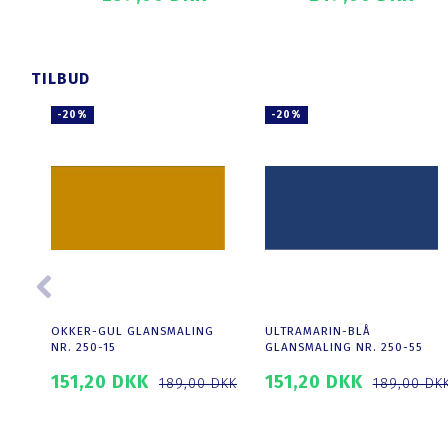
T
SE PRODUKTET
SE PRODUKTET
TILBUD
-20%
-20%
OKKER-GUL GLANSMALING
ULTRAMARIN-BLÅ
NR. 250-15
GLANSMALING NR. 250-55
151,20 DKK
151,20 DKK
189,00 DKK
189,00 DK