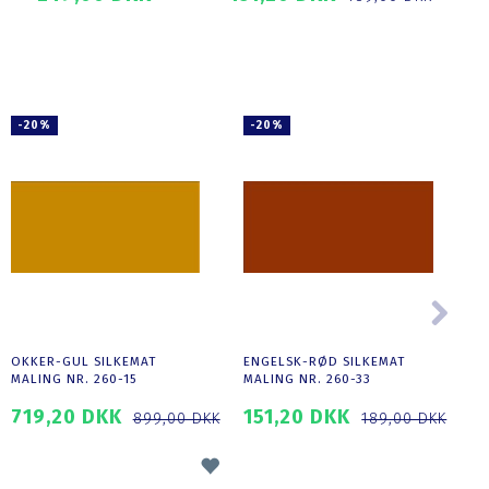
SE PRODUKTET
SE PRODUKTET
-20%
-20%
OKKER-GUL SILKEMAT
ENGELSK-RØD SILKEMAT
P
MALING NR. 260-15
MALING NR. 260-33
M
719,20 DKK
151,20 DKK
1
899,00 DKK
189,00 DKK
TILFØJ ØNSKELISTE