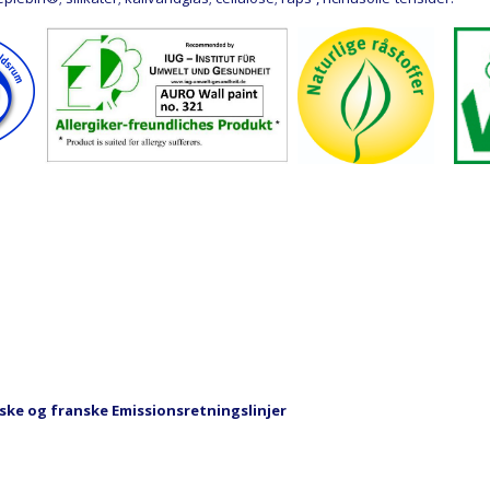
ske og franske Emissionsretningslinjer