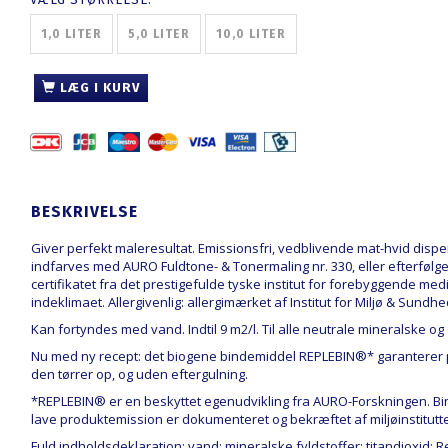
1,0 LITER
5,0 LITER
10,0 LITER
LÆG I KURV
BESKRIVELSE
Giver perfekt maleresultat. Emissionsfri, vedblivende mat-hvid dis
indfarves med AURO Fuldtone- & Tonermaling nr. 330, eller efterfø
certifikatet fra det prestigefulde tyske institut for forebyggende med
indeklimaet. Allergivenlig: allergimærket af Institut for Miljø & Sund
Kan fortyndes med vand. Indtil 9 m2/l. Til alle neutrale mineralske og 
Nu med ny recept: det biogene bindemiddel REPLEBIN®* garanterer p
den tørrer op, og uden eftergulning.
*REPLEBIN® er en beskyttet egenudvikling fra AURO-Forskningen. Bind
lave produktemission er dokumenteret og bekræftet af miljøinstitutt
Fuld indholdsdeklaration: vand; mineralske fyldstoffer; titandioxid; Rep