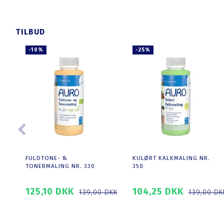
T
SE PRODUKTET
SE PRODUKTET
TILBUD
-10%
-25%
FULDTONE- &
KULØRT KALKMALING NR.
TONERMALING NR. 330
350
125,10 DKK
104,25 DKK
139,00 DKK
139,00 DK
ET
SE PRODUKTET
SE PRODUKTET