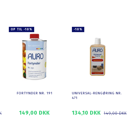
SE PRODUKTET
SE PRODUKTET
OP TIL -10%
-10%
FORTYNDER NR. 191
UNIVERSAL-RENGØRING NR.
471
149,00 DKK
134,10 DKK
K
149,00 DKK
SE PRODUKTET
SE PRODUKTET