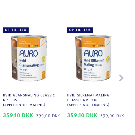
SE PRODUKTET
OP TIL -15%
OP TIL -15%
HVID GLANSMALING CLASSIC
HVID SILKEMAT MALING
NR. 935
CLASSIC NR. 936
(APPELSINOLIEMALING)
(APPELSINOLIEMALING)
359,10 DKK
359,10 DKK
1
399,00 DKK
399,00 DKK
SE PRODUKTET
SE PRODUKTET