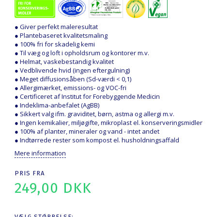
● Giver perfekt maleresultat
● Plantebaseret kvalitetsmaling
● 100% fri for skadelig kemi
● Til væg og loft i opholdsrum og kontorer m.v.
● Helmat, vaskebestandig kvalitet
● Vedblivende hvid (ingen eftergulning)
● Meget diffusionsåben (Sd-værdi < 0,1)
● Allergimærket, emissions- og VOC-fri
● Certificeret af Institut for Forebyggende Medicin
● Indeklima-anbefalet (AgBB)
● Sikkert valg ifm. graviditet, børn, astma og allergi m.v.
● Ingen kemikalier, miljøgifte, mikroplast el. konserveringsmidler
● 100% af planter, mineraler og vand - intet andet
● Indtørrede rester som kompost el. husholdningsaffald
Mere information
PRIS FRA
249,00 DKK
VÆLG
STØRRELSE: