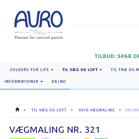
TILBUD: SPAR O
TIL VÆG OG LOFT
COLOURS FOR LIFE
TIL TRÆ OG 
INFORMATIONER
DK/NO
TIL VÆG OG LOFT
HVID VÆGMALING
VÆGMA
VÆGMALING NR. 321