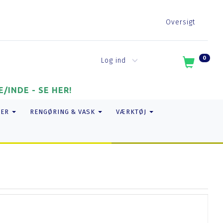
Oversigt
0
Log ind
/INDE - SE HER!
TER
RENGØRING & VASK
VÆRKTØJ