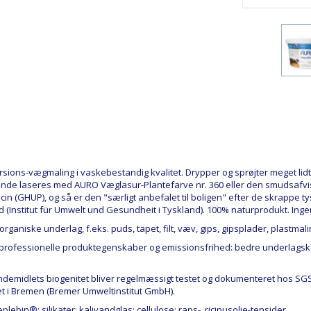
persions-vægmaling i vaskebestandig kvalitet. Drypper og sprøjter meget 
lgende laseres med AURO Væglasur-Plantefarve nr. 360 eller den smudsafv
icin (GHUP), og så er den "særligt anbefalet til boligen" efter de skrappe 
hed (Institut für Umwelt und Gesundheit i Tyskland). 100% naturprodukt. Ing
organiske underlag, f.eks. puds, tapet, filt, væv, gips, gipsplader, plastmal
rofessionelle produktegenskaber og emissionsfrihed: bedre underlagskomp
emidlets biogenitet bliver regelmæssigt testet og dokumenteret hos SGS I
et i Bremen (Bremer Umweltinstitut GmbH).
lebin®; silikater; kalivandglas; cellulose; raps-, ricinusolie-tensider.