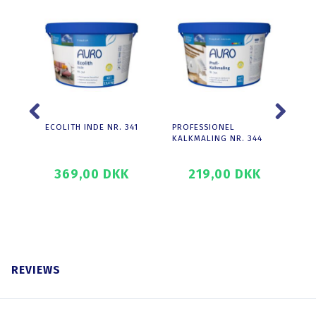
ECOLITH INDE NR. 341
PROFESSIONEL
PR
KALKMALING NR. 344
KA
369,00 DKK
219,00 DKK
T
SE PRODUKTET
SE PRODUKTET
REVIEWS