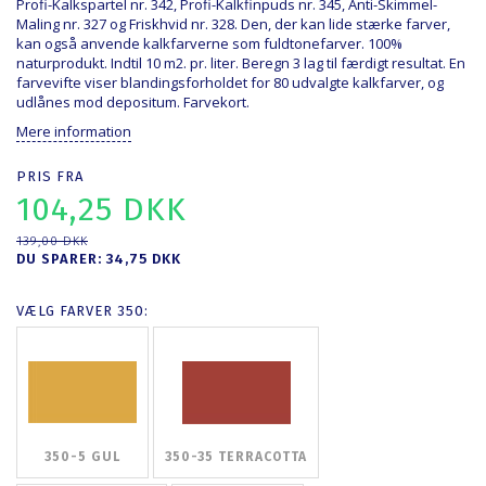
Profi-Kalkspartel nr. 342, Profi-Kalkfinpuds nr. 345, Anti-Skimmel-
Maling nr. 327 og Friskhvid nr. 328. Den, der kan lide stærke farver,
kan også anvende kalkfarverne som fuldtonefarver. 100%
naturprodukt. Indtil 10 m2. pr. liter. Beregn 3 lag til færdigt resultat. En
farvevifte
viser blandingsforholdet for 80 udvalgte kalkfarver, og
udlånes mod depositum.
Farvekort
.
Mere information
PRIS FRA
104,25 DKK
139,00 DKK
DU SPARER:
34,75 DKK
VÆLG
FARVER 350:
350-5 GUL
350-35 TERRACOTTA