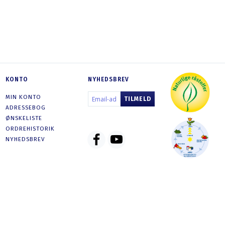
799,00 DKK
21
SE PRODUKTET
SE PRODU
KONTO
NYHEDSBREV
EMAIL-
MIN KONTO
TILMELD
ADRESSE
ADRESSEBOG
ØNSKELISTE
ORDREHISTORIK
NYHEDSBREV