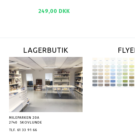
249,00 DKK
28
SE PRODUKTET
SE PROD
LAGERBUTIK
FLYE
MILEPARKEN 20A
2740 SKOVLUNDE
TLF. 61 33 91 66