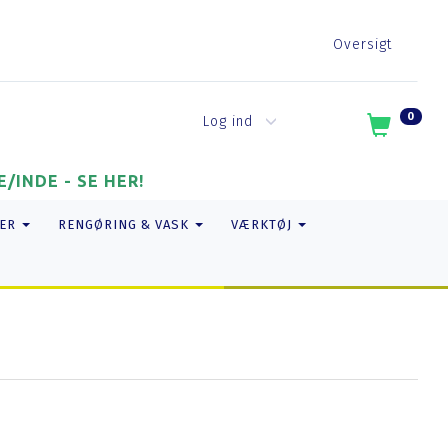
Oversigt
0
Log ind
/INDE - SE HER!
ER
RENGØRING & VASK
VÆRKTØJ