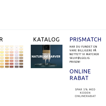
9,00 DKK
99,00 DKK
UKTET
SE PRODUKTET
R
KATALOG
PRISMATCH
HAR DU FUNDET EN
VARE BILLIGERE PÅ
NETTET? VI MATCHER
SELVFØLGELIG
PRISEN!
ONLINE
RABAT
SPAR 5% MED
KODEN
ONLINERABAT