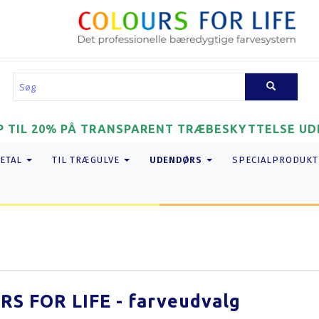
P TIL 20% PÅ TRANSPARENT TRÆBESKYTTELSE UDE
UDENDØRS
METAL
TIL TRÆGULVE
SPECIALPRODUKT
S FOR LIFE - farveudvalg