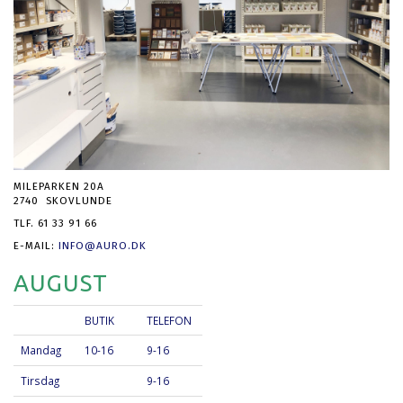
MILEPARKEN 20A
2740 SKOVLUNDE
TLF. 61 33 91 66
E-MAIL:
INFO@AURO.DK
AUGUST
BUTIK
TELEFON
Mandag
10-16
9-16
Tirsdag
9-16