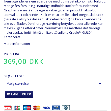
fremragende, er nem at arbejde med og meget økonomisk i forbrug.
Mange års forskning i naturlige indholdsstoffer forbundet med
Graphens enestående egenskaber giver et produkt i absolut
topkvalitet. Ecolith Inde - Kalk er ekstrem fleksibel, meget slidstærk
(højeste slidstyrkeklasse 1: skurebestandig) og kan anvendes på
alle overflader. Den hurtige hærdning betyder, at der allerede kan
males 2. gang efter 4 timer. Normalt vil 2 lag medføre det færdige
maleresultat. Indtil 16 m2 pr. liter. „Cradle to Cradle™ GULD"
Certificeret.
Mere information
PRIS FRA
369,00 DKK
STØRRELSE:
LÆG I KURV