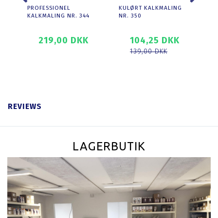
PROFESSIONEL
KULØRT KALKMALING
PR
KALKMALING NR. 344
NR. 350
KA
219,00 DKK
104,25 DKK
139,00 DKK
T
SE PRODUKTET
SE PRODUKTET
REVIEWS
LAGERBUTIK