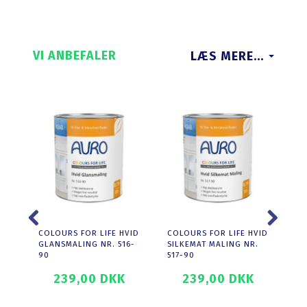
VI ANBEFALER
LÆS MERE...
COLOURS FOR LIFE HVID
COLOURS FOR LIFE HVID
PR
GLANSMALING NR. 516-
SILKEMAT MALING NR.
KA
90
517-90
239,00 DKK
239,00 DKK