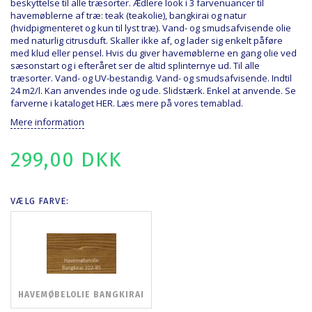
beskyttelse til alle træsorter. Ædlere look i 3 farvenuancer til
havemøblerne af træ: teak (teakolie), bangkirai og natur
(hvidpigmenteret og kun til lyst træ). Vand- og smudsafvisende olie
med naturlig citrusduft. Skaller ikke af, og lader sig enkelt påføre
med klud eller pensel. Hvis du giver havemøblerne en gang olie ved
sæsonstart og i efteråret ser de altid splinternye ud. Til alle
træsorter. Vand- og UV-bestandig. Vand- og smudsafvisende. Indtil
24 m2/l. Kan anvendes inde og ude. Slidstærk. Enkel at anvende. Se
farverne i kataloget
HER
. Læs mere på vores
temablad
.
Mere information
299,00 DKK
VÆLG
FARVE:
HAVEMØBELOLIE BANGKIRAI